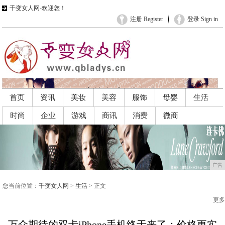
千变女人网-欢迎您！
注册 Register
登录 Sign in
首页
资讯
美妆
美容
服饰
母婴
生活
时尚
企业
游戏
商讯
消费
微商
广告
广告
您当前位置：
千变女人网
>
生活
> 正文
更多
万众期待的双卡iPhone手机终于来了：价格更实