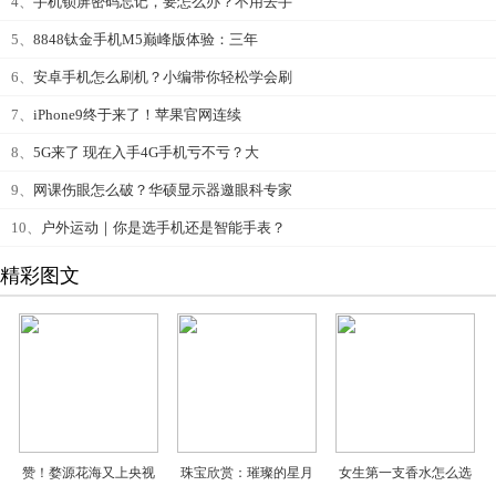
4、
手机锁屏密码忘记，要怎么办？不用去手
5、
8848钛金手机M5巅峰版体验：三年
6、
安卓手机怎么刷机？小编带你轻松学会刷
7、
iPhone9终于来了！苹果官网连续
8、
5G来了 现在入手4G手机亏不亏？大
9、
网课伤眼怎么破？华硕显示器邀眼科专家
10、
户外运动｜你是选手机还是智能手表？
精彩图文
赞！婺源花海又上央视
珠宝欣赏：璀璨的星月
女生第一支香水怎么选