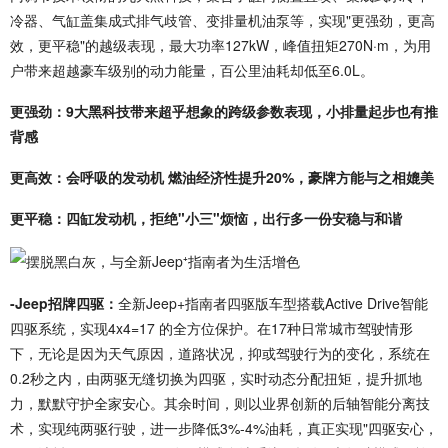
冷器、气缸盖集成式排气歧管、变排量机油泵等，实现"更强劲，更高
效，更平稳"的越级表现，最大功率127kW，峰值扭矩270N·m，为用
户带来超越豪车级别的动力能量，百公里油耗却低至6.0L。
更强劲：9大黑科技带来超乎想象的跨级参数表现，小排量起步也有推
背感
更高效：会呼吸的发动机 燃油经济性提升20%，豪牌方能与之相媲美
更平稳：四缸发动机，拒绝"小三"烦恼，出行多一份安稳与和谐
-Jeep招牌四驱：
全新Jeep+指南者四驱版车型搭载Active Drive智能
四驱系统，实现4x4=17 的全方位保护。在17种日常城市驾驶情形
下，无论是因为天气原因，道路状况，抑或驾驶行为的变化，系统在
0.2秒之内，由两驱无缝切换为四驱，实时动态分配扭矩，提升抓地
力，默默守护全家安心。其余时间，则以业界创新的后轴智能分离技
术，实现纯两驱行驶，进一步降低3%-4%油耗，真正实现"四驱安心，