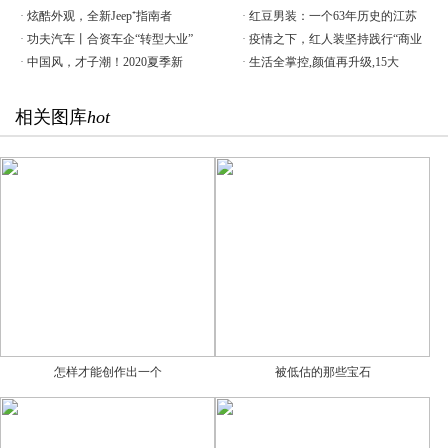
·
炫酷外观，全新Jeep⁺指南者
·
红豆男装：一个63年历史的江苏
·
功夫汽车丨合资车企“转型大业”
·
疫情之下，红人装坚持践行“商业
·
中国风，才子潮！2020夏季新
·
生活全掌控,颜值再升级,15大
相关图库
hot
怎样才能创作出一个
被低估的那些宝石