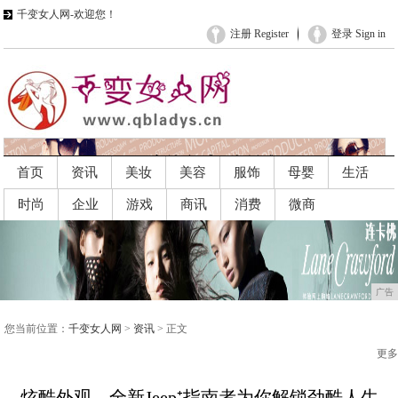
千变女人网-欢迎您！
注册 Register
登录 Sign in
首页
资讯
美妆
美容
服饰
母婴
生活
时尚
企业
游戏
商讯
消费
微商
广告
广告
您当前位置：
千变女人网
>
资讯
> 正文
更多
炫酷外观，全新Jeep⁺指南者为你解锁劲酷人生