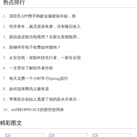
热点排行
1、
屈臣氏APP携手蚂蚁金服硬核补贴，推
2、
经济寒冬，裁员滚滚来袭，没有睡后收入
3、
路由器还能当电视用？在家出差都能用，
4、
路侧停车电子收费如何缴纳？
5、
众安在线：保险科技先行者，一家在全国
6、
一文带你了解软件著作权
7、
每天花费一个小时学习Spring源代
8、
如何选择腾讯云服务器
9、
苹果联合创始人透露了他的薪水并表示：
10、
mi9转OPPO ACE的那些使用体
精彩图文