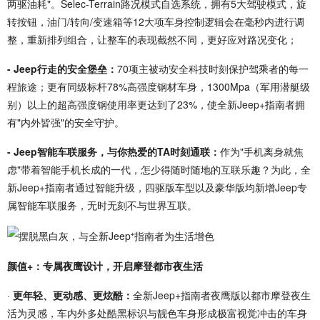
两驱油耗"。Selec-Terrain路况模式自选系统，拥有5大驾驶模式，旋
转按钮，油门/转向/变速箱等12大项车身控制逻辑会在毫秒内进行调
整，重新排列组合，让整车的表现截然不同，更好应对路况变化；
- Jeep行走的安全堡垒：
70项主被动安全科技时刻保护驾乘者的每一
程旅途；更有同级标杆78%高强度钢材车身，1300Mpa（军用潜艇级
别）以上的超高强度钢使用率更达到了23%，使全新Jeep+指南者拥
有"内外皆强"的安全守护。
- Jeep智能车联服务，与你热爱的TA时刻通联：
作为"手机离身就焦
虑"带着智能手机长成的一代，怎少得随时随地的互联乐趣？为此，全
新Jeep+指南者通过智能升级，四驱版车型以及豪华版均新增Jeep专
属智能车联服务，无时无刻不与世界互联。
颜值+：专属夜鹰设计，开启摩登都市夜生活
·
更年轻、更动感、更炫酷：
全新Jeep+指南者夜鹰版以都市摩登夜生
活为灵感，车内外多处酷黑标识与靓色车身形成极富视觉冲击的车身