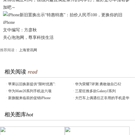
加吧～
文中编写：方彦秋
关心泡泡网，尊享科技生活
推荐阅读：
上海资讯网
相关阅读
read
·
苹果以旧换新提供“限时优惠”:
·
华为荣耀7评测:勇敢做自己82
·
华为Mate20系列手机这六项
·
三星狂推多款GalaxyJ系列
·
新旗舰来临前的促销iPhone
·
大巴车上偶遇任正非用的手机是华
相关图库
hot