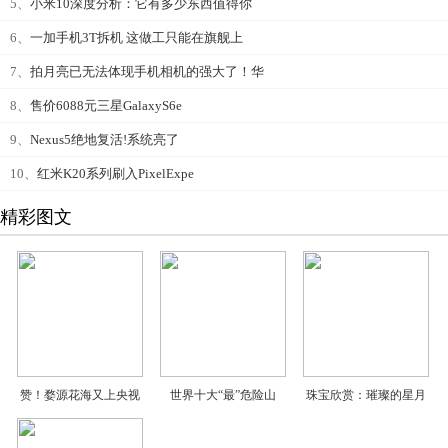
5、
小米10深度分析：它有多少东西值得你
6、
一加手机3T拆机 这做工只能在旗舰上
7、
拍月亮已无法体现手机相机的强大了！华
8、
售价6088元三星GalaxyS6e
9、
Nexus5绝地复活!系统亮了
10、
红米K20系列刷入PixelExpe
精彩图文
赞！婺源花海又上央视
世界十大“最”危险山
珠宝欣赏：璀璨的星月