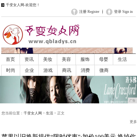
千变女人网-欢迎您！
注册 Register
登录 Sign in
首页
资讯
美妆
美容
服饰
母婴
生活
时尚
企业
游戏
商讯
消费
微商
广告
广告
您当前位置：
千变女人网
>
生活
> 正文
更多
苹果以旧换新提供“限时优惠”:加价100美元,换掉你