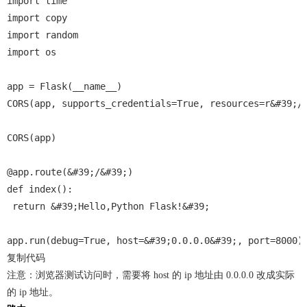
import time
import copy
import random
import os
app = Flask(__name__)
CORS(app, supports_credentials=True, resources=r&#39;/
CORS(app)
@app.route(&#39;/&#39;)
def index():
 return &#39;Hello,Python Flask!&#39;
app.run(debug=True, host=&#39;0.0.0.0&#39;, port=8000)
复制代码
注意：浏览器测试访问时，需要将 host 的 ip 地址由 0.0.0.0 改成实际
的 ip 地址。