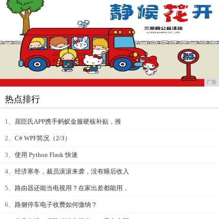
广告
热点排行
1、
屈臣氏APP携手蚂蚁金服硬核补贴，推
2、
C# WPF简况（2/3）
3、
使用 Python Flask 快速
4、
经济寒冬，裁员滚滚来袭，没有睡后收入
5、
路由器还能当电视用？在家出差都能用，
6、
路侧停车电子收费如何缴纳？