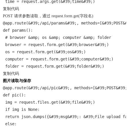
 time = request.args.get(&#39;time&#39;)
复制代码
POST 请求参数读取，通过 request.form.get(字段名)
@app.route(&#39;/api/params&#39;, methods=[&#39;POST&#
def params():
 # browser &amp; os &amp; computer &amp; folder
 browser = request.form.get(&#39;browser&#39;)
 os = request.form.get(&#39;os&#39;)
 computer = request.form.get(&#39;computer&#39;)
 folder = request.form.get(&#39;folder&#39;)
复制代码
图片读取与保存
@app.route(&#39;/api/pic&#39;, methods=[&#39;POST&#39;
def pic():
 img = request.files.get(&#39;file&#39;)
 if img is None:
 return json.dumps({&#39;msg&#39;: &#39;File upload fa
 else: