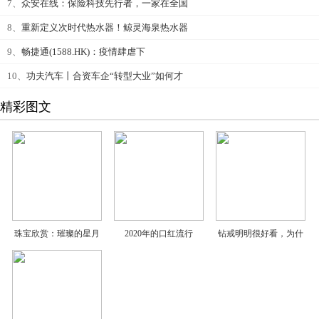
7、
众安在线：保险科技先行者，一家在全国
8、
重新定义次时代热水器！鲸灵海泉热水器
9、
畅捷通(1588.HK)：疫情肆虐下
10、
功夫汽车丨合资车企“转型大业”如何才
精彩图文
珠宝欣赏：璀璨的星月
2020年的口红流行
钻戒明明很好看，为什