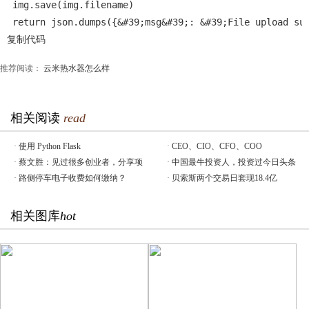
 img.save(img.filename)
 return json.dumps({&#39;msg&#39;: &#39;File upload su
复制代码
推荐阅读：
云米热水器怎么样
相关阅读
read
·
使用 Python Flask
·
CEO、CIO、CFO、COO
·
蔡文胜：见过很多创业者，分享项
·
中国最牛投资人，投资过今日头条
·
路侧停车电子收费如何缴纳？
·
贝索斯两个交易日套现18.4亿
相关图库
hot