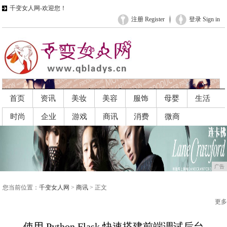
千变女人网-欢迎您！
注册 Register
登录 Sign in
首页
资讯
美妆
美容
服饰
母婴
生活
时尚
企业
游戏
商讯
消费
微商
广告
广告
您当前位置：
千变女人网
>
商讯
> 正文
更多
使用 Python Flask 快速搭建前端调试后台