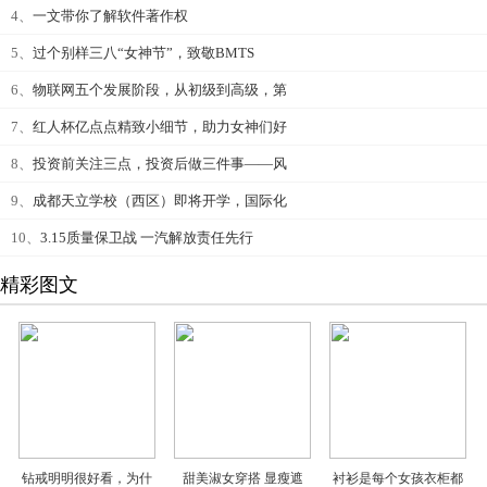
4、
一文带你了解软件著作权
5、
过个别样三八“女神节”，致敬BMTS
6、
物联网五个发展阶段，从初级到高级，第
7、
红人杯亿点点精致小细节，助力女神们好
8、
投资前关注三点，投资后做三件事——风
9、
成都天立学校（西区）即将开学，国际化
10、
3.15质量保卫战 一汽解放责任先行
精彩图文
钻戒明明很好看，为什
甜美淑女穿搭 显瘦遮
衬衫是每个女孩衣柜都