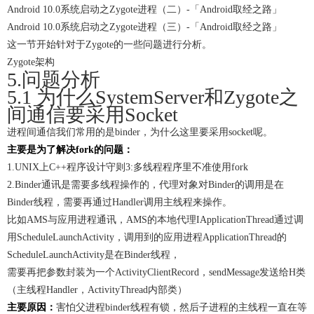
Android 10.0系统启动之Zygote进程（二）-「Android取经之路」
Android 10.0系统启动之Zygote进程（三）-「Android取经之路」
这一节开始针对于Zygote的一些问题进行分析。
Zygote架构
5.问题分析
5.1 为什么SystemServer和Zygote之
间通信要采用Socket
进程间通信我们常用的是binder，为什么这里要采用socket呢。
主要是为了解决fork的问题：
1.UNIX上C++程序设计守则3:多线程程序里不准使用fork
2.Binder通讯是需要多线程操作的，代理对象对Binder的调用是在
Binder线程，需要再通过Handler调用主线程来操作。
比如AMS与应用进程通讯，AMS的本地代理IApplicationThread通过调
用ScheduleLaunchActivity，调用到的应用进程ApplicationThread的
ScheduleLaunchActivity是在Binder线程，
需要再把参数封装为一个ActivityClientRecord，sendMessage发送给H类
（主线程Handler，ActivityThread内部类）
主要原因：
害怕父进程binder线程有锁，然后子进程的主线程一直在等