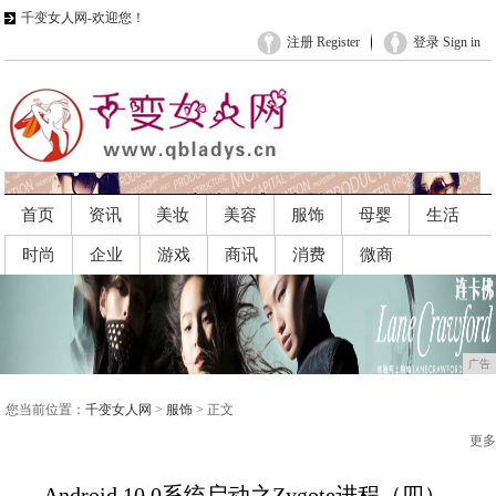
千变女人网-欢迎您！
注册 Register
登录 Sign in
首页
资讯
美妆
美容
服饰
母婴
生活
时尚
企业
游戏
商讯
消费
微商
广告
广告
您当前位置：
千变女人网
>
服饰
> 正文
更多
Android 10.0系统启动之Zygote进程（四）-