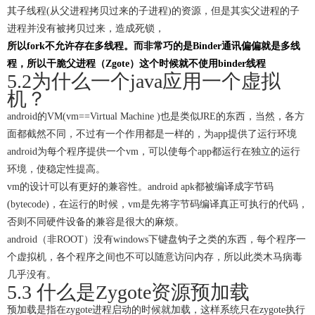
其子线程(从父进程拷贝过来的子进程)的资源，但是其实父进程的子
进程并没有被拷贝过来，造成死锁，
所以fork不允许存在多线程。而非常巧的是Binder通讯偏偏就是多线
程，所以干脆父进程（Zgote）这个时候就不使用binder线程
5.2为什么一个java应用一个虚拟
机？
android的VM(vm==Virtual Machine )也是类似JRE的东西，当然，各方
面都截然不同，不过有一个作用都是一样的，为app提供了运行环境
android为每个程序提供一个vm，可以使每个app都运行在独立的运行
环境，使稳定性提高。
vm的设计可以有更好的兼容性。android apk都被编译成字节码
(bytecode)，在运行的时候，vm是先将字节码编译真正可执行的代码，
否则不同硬件设备的兼容是很大的麻烦。
android（非ROOT）没有windows下键盘钩子之类的东西，每个程序一
个虚拟机，各个程序之间也不可以随意访问内存，所以此类木马病毒
几乎没有。
5.3 什么是Zygote资源预加载
预加载是指在zygote进程启动的时候就加载，这样系统只在zygote执行