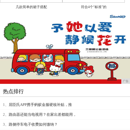
几款简单的裙子搭配
符合4个“标准”的
广告
热点排行
1、
屈臣氏APP携手蚂蚁金服硬核补贴，推
2、
路由器还能当电视用？在家出差都能用，
3、
路侧停车电子收费如何缴纳？